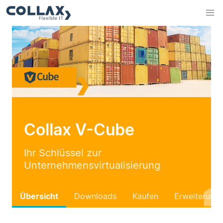
Collax V-Cube
Ihr Schlüssel zur
Unternehmensvirtualisierung
Übersicht
Downloads
Kaufen
Erweiterung