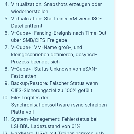
Virtualization: Snapshots erzeugen oder
wiederherstellen
Virtualization: Start einer VM wenn ISO-
Datei entfernt
V-Cube+: Fencing-Ereignis nach Time-Out
über SMB/CIFS-Freigabe
V-Cube+: VM-Name groß-, und
kleingeschrieben definieren, dcsyncd-
Prozess beendet sich
V-Cube+: Status Unknown von eSAN-
Festplatten
Backup/Restore: Falscher Status wenn
CIFS-Sicherungsziel zu 100% gefüllt
File: Logfiles der
Synchronisationssoftware rsync schreiben
Platte voll
System-Management: Fehlerstatus bei
LSI-BBU Ladezustand von 61%
Hardware: USVs mit Treiber bcmxcp_usb