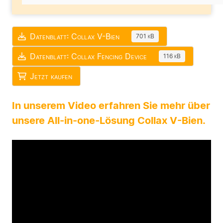
Datenblatt: Collax V-Bien
701 kB
Datenblatt: Collax Fencing Device
116 kB
Jetzt kaufen
In unserem Video erfahren Sie mehr über
unsere All-in-one-Lösung Collax V-Bien.