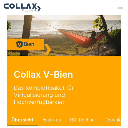
Collax V-Bien
Das Komplettpaket für
Virtualisierung und
Hochverfügbarkeit
Übersicht
Features
ROI Rechner
Download