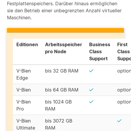
Festplattenspeichers. Darüber hinaus ermöglichen
sie den Betrieb einer unbegrenzten Anzahl virtueller
Maschinen.
Editionen
Arbeitsspeicher
Business
First
pro Node
Class
Class
Support
Suppo
V-Bien
bis 32 GB RAM
option
Edge
V-Bien
bis 64 GB RAM
option
V-Bien
bis 1024 GB
option
Pro
RAM
V-Bien
bis 3072 GB
Ultimate
RAM