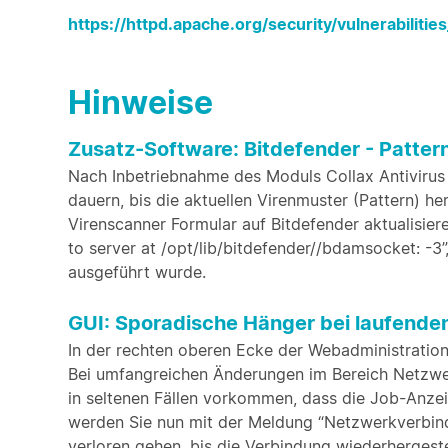
https://httpd.apache.org/security/vulnerabilitie
Hinweise
Zusatz-Software: Bitdefender - Patte
Nach Inbetriebnahme des Moduls Collax Antivirus
dauern, bis die aktuellen Virenmuster (Pattern) 
Virenscanner Formular auf Bitdefender aktualisie
to server at /opt/lib/bitdefender//bdamsocket: -3
ausgeführt wurde.
GUI: Sporadische Hänger bei laufende
In der rechten oberen Ecke der Webadministration 
Bei umfangreichen Änderungen im Bereich Netzwer
in seltenen Fällen vorkommen, dass die Job-Anzei
werden Sie nun mit der Meldung “Netzwerkverbin
verloren gehen, bis die Verbindung wiederhergeste