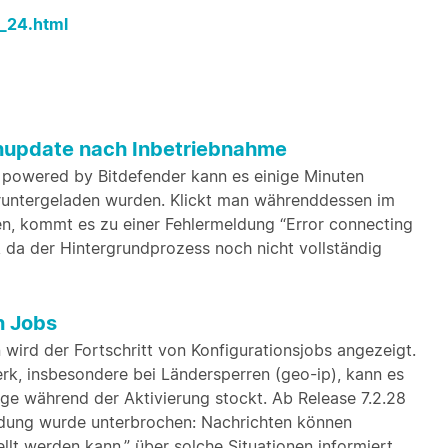
s_24.html
rnupdate nach Inbetriebnahme
 powered by Bitdefender kann es einige Minuten
heruntergeladen wurden. Klickt man währenddessen im
ren, kommt es zu einer Fehlermeldung “Error connecting
”, da der Hintergrundprozess noch nicht vollständig
n Jobs
wird der Fortschritt von Konfigurationsjobs angezeigt.
k, insbesondere bei Ländersperren (geo-ip), kann es
ge während der Aktivierung stockt. Ab Release 7.2.28
dung wurde unterbrochen: Nachrichten können
llt werden kann.” über solche Situationen informiert.