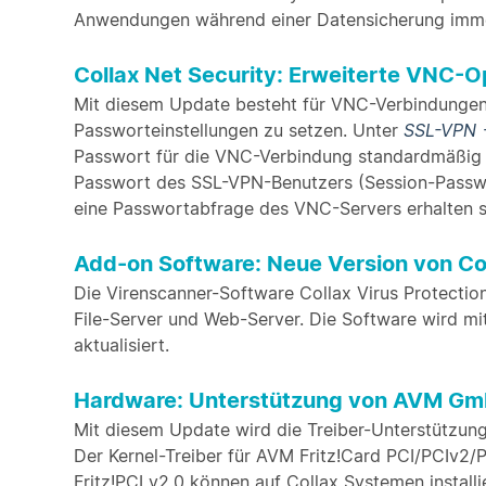
Anwendungen während einer Datensicherung imm
Collax Net Security: Erweiterte VNC-
Mit diesem Update besteht für VNC-Verbindunge
Passworteinstellungen zu setzen. Unter
SSL-VPN 
Passwort für die VNC-Verbindung standardmäßig hi
Passwort des SSL-VPN-Benutzers (Session-Passwo
eine Passwortabfrage des VNC-Servers erhalten so
Add-on Software: Neue Version von Col
Die Virenscanner-Software Collax Virus Protectio
File-Server und Web-Server. Die Software wird m
aktualisiert.
Hardware: Unterstützung von AVM Gmb
Mit diesem Update wird die Treiber-Unterstützung
Der Kernel-Treiber für AVM Fritz!Card PCI/PCIv2/
Fritz!PCI v2.0 können auf Collax Systemen install