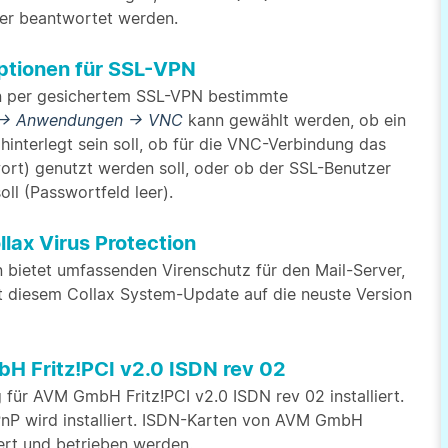
er beantwortet werden.
Optionen für SSL-VPN
n per gesichertem SSL-VPN bestimmte
-> Anwendungen -> VNC
kann gewählt werden, ob ein
nterlegt sein soll, ob für die VNC-Verbindung das
rt) genutzt werden soll, oder ob der SSL-Benutzer
ll (Passwortfeld leer).
lax Virus Protection
n bietet umfassenden Virenschutz für den Mail-Server,
it diesem Collax System-Update auf die neuste Version
H Fritz!PCI v2.0 ISDN rev 02
 für AVM GmbH Fritz!PCI v2.0 ISDN rev 02 installiert.
PnP wird installiert. ISDN-Karten von AVM GmbH
iert und betrieben werden.