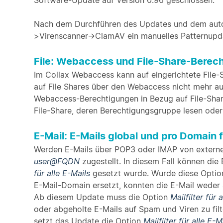
Software-Update auf Version 0.96 geschlossen.
Nach dem Durchführen des Updates und dem autom
>Virenscanner->ClamAV ein manuelles Patternupd
File: Webaccess und File-Share-Berec
Im Collax Webaccess kann auf eingerichtete File
auf File Shares über den Webaccess nicht mehr 
Webaccess-Berechtigungen in Bezug auf File-Share
File-Share, deren Berechtigungsgruppe lesen oder 
E-Mail: E-Mails global und pro Domain f
Werden E-Mails über POP3 oder IMAP von externen
user@FQDN
zugestellt. In diesem Fall können die
für alle E-Mails
gesetzt wurde. Wurde diese Option 
E-Mail-Domain ersetzt, konnten die E-Mail weder 
Ab diesem Update muss die Option
Mailfilter für 
oder abgeholte E-Mails auf Spam und Viren zu filt
setzt das Update die Option
Mailfilter für alle E-M