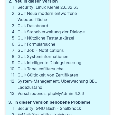
Neu in dieser Version
Security: Linux Kernel 2.6.32.63
GUI: Neue modern entworfene
Weboberfläche
GUI: Dashboard
GUI: Stapelverwaltung der Dialoge
GUI: Nützliche Tastaturkürzel
GUI: Formularsuche
GUI: Job - Notifications
GUI: Systeminformationen
GUI: Intelligente Dialogsteuerung
GUI: Tabellenfiltersuche
GUI: Gültigkeit von Zertifikaten
System-Management: Überwachung BBU
Ladezustand
Verschiedenes: phpMyAdmin 4.2.6
In dieser Version behobene Probleme
Security: GNU Bash - ShellShock
E-Mail: Spamfilter trainieren