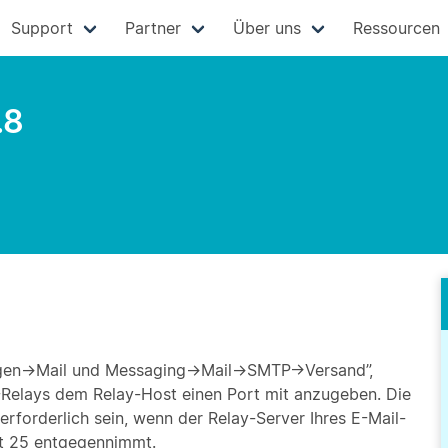
Support
Partner
Über uns
Ressourcen
.8
lungen->Mail und Messaging->Mail->SMTP->Versand”,
Relays dem Relay-Host einen Port mit anzugeben. Die
rforderlich sein, wenn der Relay-Server Ihres E-Mail-
rt 25 entgegennimmt.