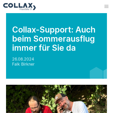
Collax-Support: Auch
beim Sommerausflug
immer für Sie da
26.08.2024
Falk Birkner